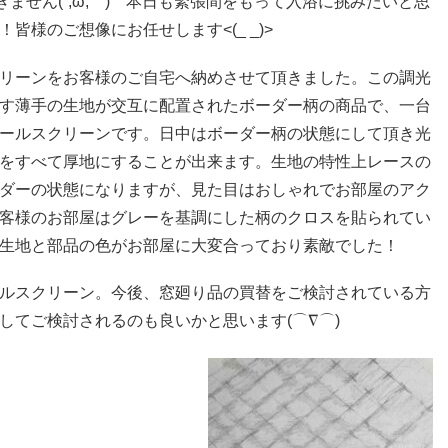
ません(´;ω;｀) 本日も緊張間をもって入浴に挑みたいと思
様のご想像にお任せします<(_ _)>
リーンをお客様のご自宅へ納めさせて頂きました。この調光
す薄手の生地が交互に配置されたボーダー柄の商品で、一台
ールスクリーンです。日中はボーダー柄の状態にして頂き光
をすべて厚地にすることが出来ます。生地の特性上レースの
ダーの状態になりますが、見た目はおしゃれでお部屋のアク
客様のお部屋はグレーを基調にした柄のクロスを貼られてい
生地と部品の色がお部屋に大変合っており素敵でした！
ルスクリーン。今後、窓廻り品の買替をご検討されている方
してご検討されるのも良いかと思います(⌒∇⌒)